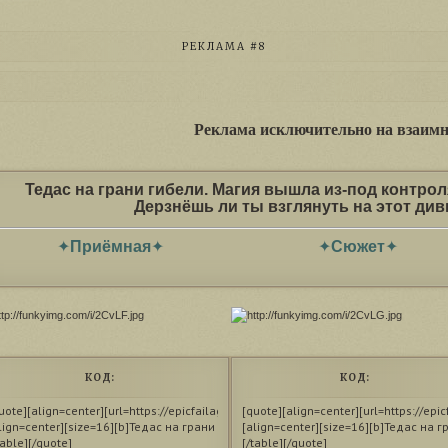
РЕКЛАМА #8
Реклама исключительно на взаимн
Тедас на грани гибели. Магия вышла из-под контро
Дерзнёшь ли ты взглянуть на этот д
✦
Приёмная
✦
✦
Сюжет
✦
КОД:
КОД:
uote][align=center][url=https://epicfailage.forumrpg.ru][img]http://funkyimg.com/i/
[quote][align=center][url=https://epic
lign=center][size=16][b]Тедас на грани гибели. Магия вышла из-под контроля. Небе
[align=center][size=16][b]Тедас на г
table][/quote]
[/table][/quote]