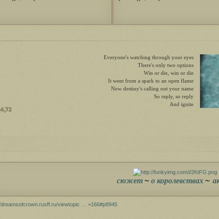
Everyone's watching through your eyes
There's only two options
Win or die, win or die
It went from a spark to an open flame
Now destiny's calling out your name
So reply, so reply
And ignite
66,72
~
~
сюжет
о королевствах
а
//dreamsofcrown.rusff.ru/viewtopic … =166#p8945