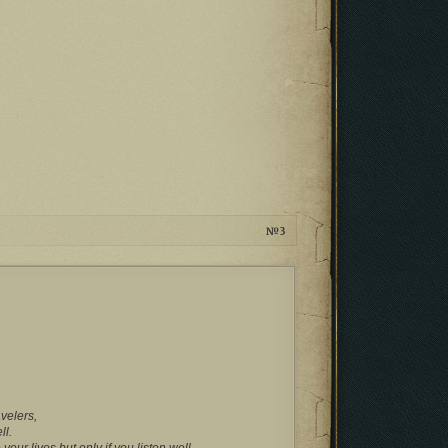
3
velers,
ll.
 your lives but only if you listen well.