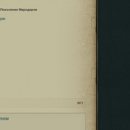
♦
Поколение Мародеров
ЦИИ
7
 now