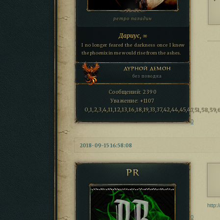
ретро паладин
Дариус, ∞
I no longer feared the darkness once I knew
the phoenix in me would rise from the ashes.
ДУРНОЙ ДЕМОН
без поводка
Сообщений:
2390
Уважение:
+1107
0,1,2,3,4,11,12,13,16,18,19,33,37,42,44,45,47,51,58,59,
0
2018-09-15 16:58:08
PR
http:
0