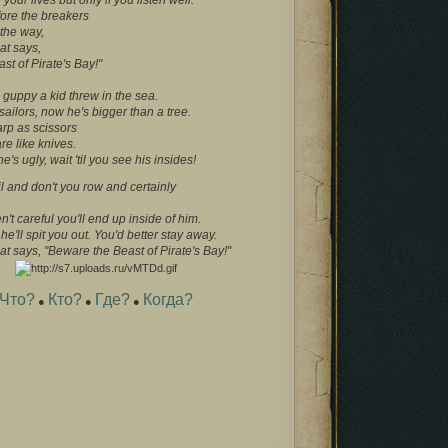
ore the breakers
the way,
at says,
t of Pirate's Bay!"
guppy a kid threw in the sea.
ailors, now he's bigger than a tree.
arp as scissors
re like knives.
e's ugly, wait 'til you see his insides!
il and don't you row and certainly
n't careful you'll end up inside of him.
 he'll spit you out. You'd better stay away.
at says, "Beware the Beast of Pirate's Bay!"
Что?
Кто?
Где?
Когда?
●
●
●