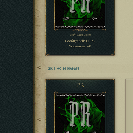
заблокирован
Сообщений:
10045
Уважение:
+0
2018-09-16 00:14:53
PR