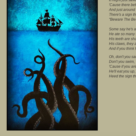
'Cause there bef
And just around 
There's a sign th
"Beware The Beas
Some say he's a 
He ate so many s
His teeth are sh
His claws, they a
And if you think h
Oh, don't you sa
Don't you swim,
'Cause if you are
He'll eat you up,
Heed the sign th