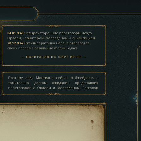
04.01 9:43
Четырёхсторонние переговоры между
Орлеем, Тевинтером, Ферелденом и Инквизицией
20.12 9:42
Лже-императрица Селена отправляет
своих послов в различные уголки Тедаса
15.12 9:42
Ваэль и Хоук пытаются решить разногласия
— НАВИГАЦИЯ ПО МИРУ ИГРЫ —
мирным образом
Поэтому леди Монтилье сейчас в Джейдере, в
томительно долгом ожидании предстоящих
переговоров с Орлеем и Ферелденом. Разговор
будет долгим и сложным, но послу было не
привыкать к каким-либо сложностям. Тем более,
она пережила Роммель, что уже можно назвать
достижением.
© Жозефина Монтилье