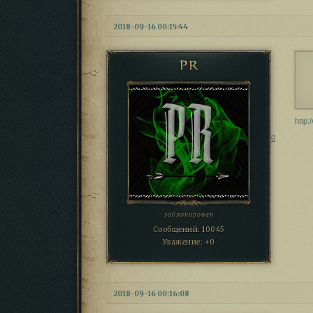
2018-09-16 00:15:44
PR
http:
0
заблокирован
Сообщений:
10045
Уважение:
+0
2018-09-16 00:16:08