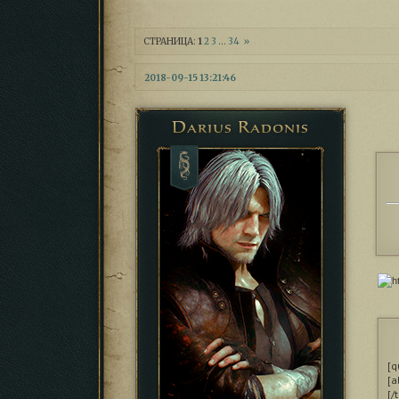
СТРАНИЦА:
1
2
3
…
34
»
2018-09-15 13:21:46
Darius Radonis
[q
[a
[/