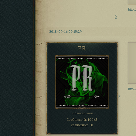
http:
0
2018-09-16 00:15:29
PR
http:
0
заблокирован
Сообщений:
10045
Уважение:
+0