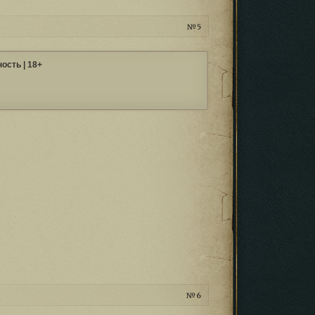
5
ость | 18+
6