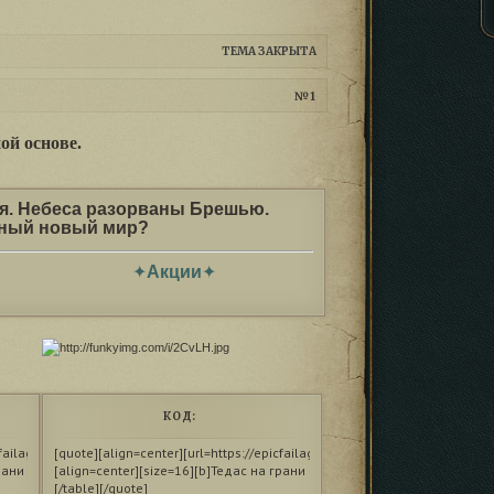
ТЕМА ЗАКРЫТА
1
ой основе.
ля. Небеса разорваны Брешью.
ивный новый мир?
✦
Акции
✦
КОД:
2CvLF.jpg[/img][/url][/align]

failage.forumrpg.ru][img]http://funkyimg.com/i/2CvLG.jpg[/img][/url][/align]

[quote][align=center][url=https://epicfailage.forumrpg.ru][img]http://funk
са разорваны Брешью. Дерзнёшь ли ты взглянуть на этот дивный новый мир?[/b][/size
рани гибели. Магия вышла из-под контроля. Небеса разорваны Брешью. Дерзнёшь ли ты
[align=center][size=16][b]Тедас на грани гибели. Магия вышла из-под кон
[/table][/quote]