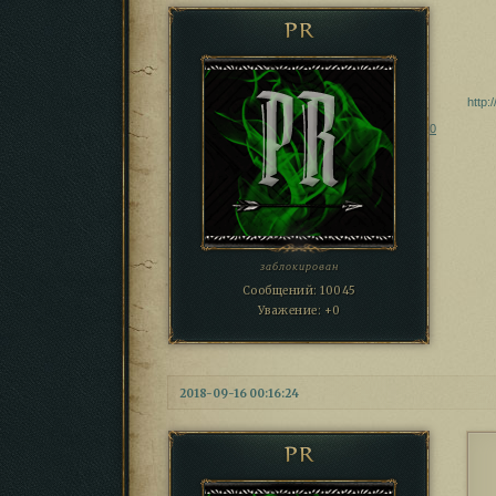
PR
http:
0
заблокирован
Сообщений:
10045
Уважение:
+0
2018-09-16 00:16:24
PR