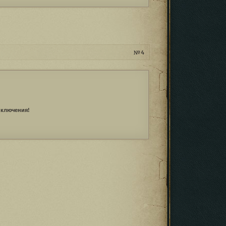
4
иключения!