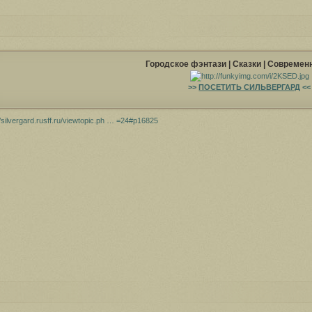
Городское фэнтази | Сказки | Современн
>>
ПОСЕТИТЬ СИЛЬВЕРГАРД
<<
//silvergard.rusff.ru/viewtopic.ph … =24#p16825