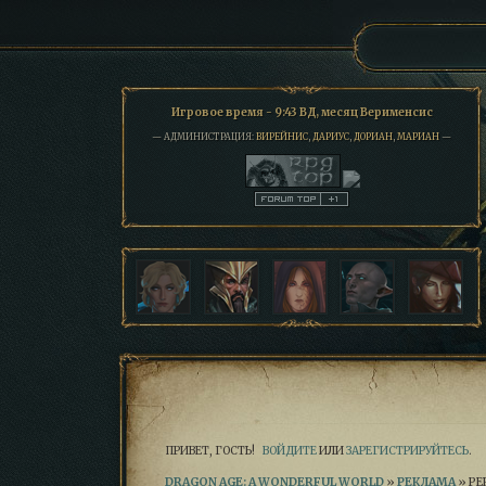
Игровое время - 9:43 ВД, месяц Верименсис
— АДМИНИСТРАЦИЯ:
ВИРЕЙНИС
,
ДАРИУС
,
ДОРИАН
,
МАРИАН
—
ПРИВЕТ, ГОСТЬ!
ВОЙДИТЕ
ИЛИ
ЗАРЕГИСТРИРУЙТЕСЬ
.
DRAGON AGE: A WONDERFUL WORLD
»
РЕКЛАМА
»
РЕ