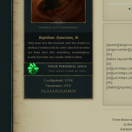
✦
лавашик всея инквизиции
Вирейнис Лавеллан, 36
Only man has the wisdom and the clarity to
[quote][align=ce
embrace violence for its own sake. For we who
[align=center]
are born into this merciless, meaningless
[hr]

world, have but one candle of life to burn.
[table layout=f
[tr]

YOUR PERSONAL JESUS
[td][url=https:
that never asked for this
[td][url=https:/
[td][url=https:/
Сообщений:
5398
[/tr]

Уважение:
+750
[/table][/quote]
0,1,2,3,4,11,12,13,18,72
From those wh
to th
A prayer