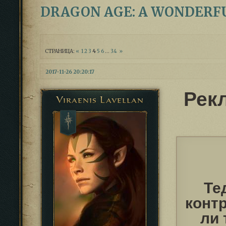
DRAGON AGE: A WONDERF
СТРАНИЦА:
«
1
2
3
4
5
6
…
34
»
2017-11-26 20:20:17
Рек
Viraenis Lavellan
Те
конт
ли 