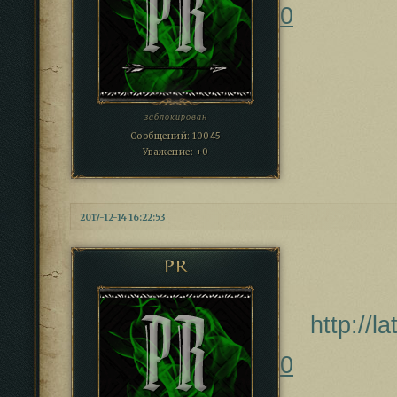
0
заблокирован
Сообщений:
10045
Уважение:
+0
2017-12-14 16:22:53
PR
http://l
0