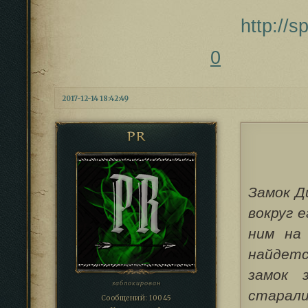
http://
0
2017-12-14 18:42:49
PR
Замок Д
вокруг 
ним на
найдет
замок 
заблокирован
старал
Сообщений:
10045