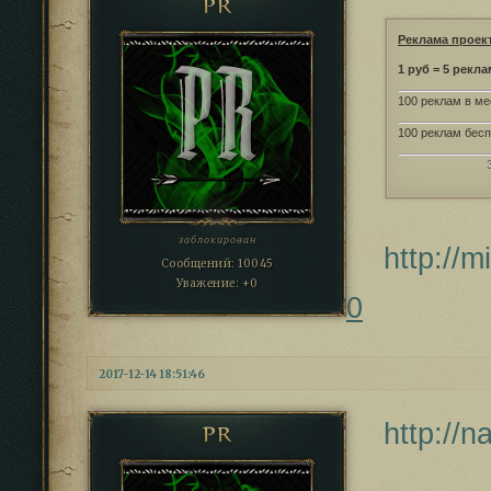
PR
Реклама проек
1 руб = 5 рекла
100 реклам в ме
100 реклам бесп
заблокирован
http://
Сообщений:
10045
Уважение:
+0
0
2017-12-14 18:51:46
http://
PR