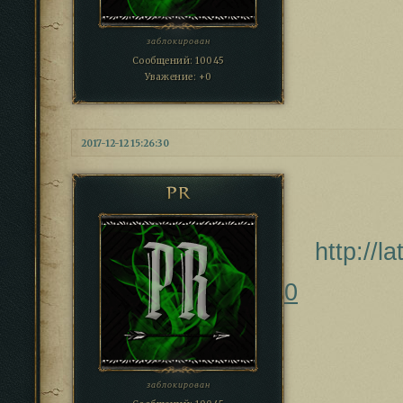
заблокирован
Сообщений:
10045
Уважение:
+0
2017-12-12 15:26:30
PR
http://l
0
заблокирован