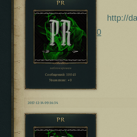
PR
http://
0
заблокирован
Сообщений:
10045
Уважение:
+0
2017-12-14 09:16:34
PR