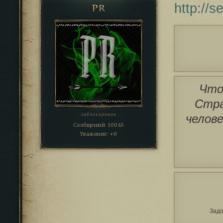
http://
PR
Что
Стра
заблокирован
челове
Сообщений:
10045
Уважение:
+0
Задо