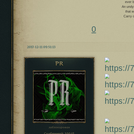
ever b
An undy
that w
Carry o
0
2017-12-11 09:51:13
PR
заблокирован
Сообщений:
10045