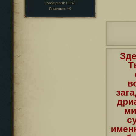
Сообщений:
10045
Уважение:
+0
Зде
Т
в
заг
дри
ми
с
имен