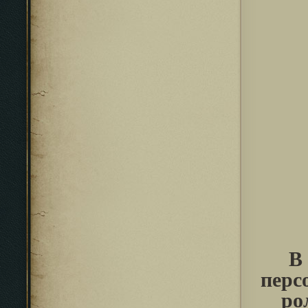
В
перс
ро