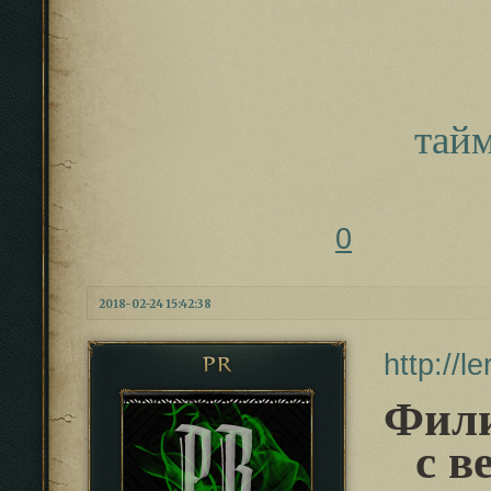
тай
0
2018-02-24 15:42:38
http://l
PR
Фили
с в