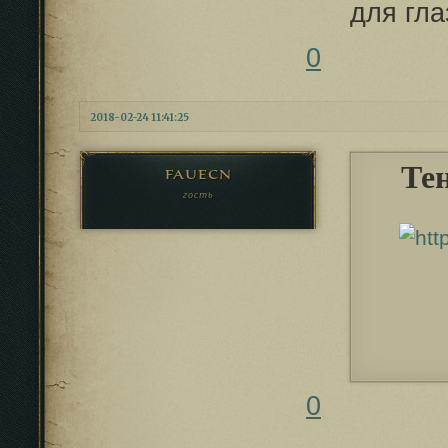
для гла
0
2018-02-24 11:41:25
Те
fauecn
гость
0