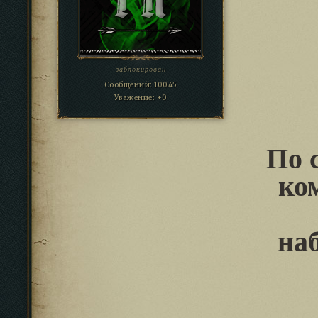
заблокирован
Сообщений:
10045
Уважение:
+0
По 
ко
на