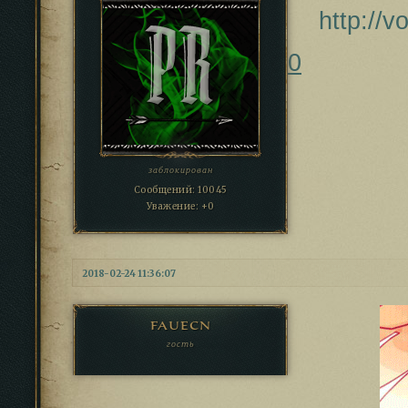
http://
0
заблокирован
Сообщений:
10045
Уважение:
+0
2018-02-24 11:36:07
fauecn
гость