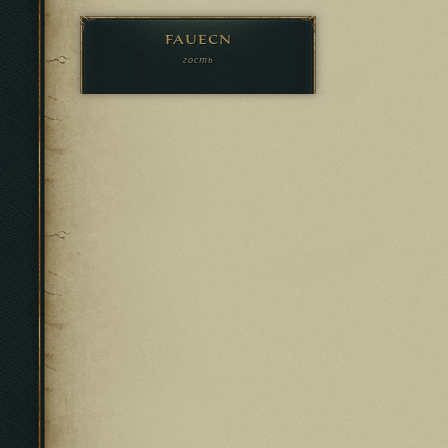
fauecn
гость