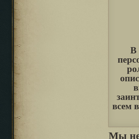
В
перс
ро
опис
в
заинт
всем 
Мы не