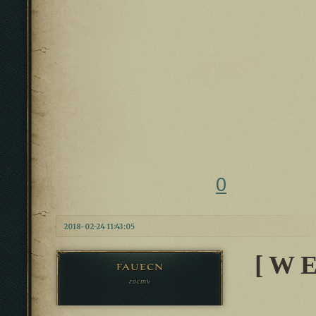
0
2018-02-24 11:43:05
[ W 
fauecn
гость