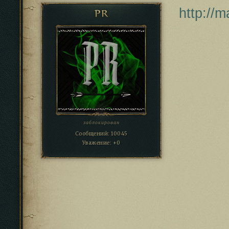
http://
PR
заблокирован
Сообщений:
10045
Уважение:
+0