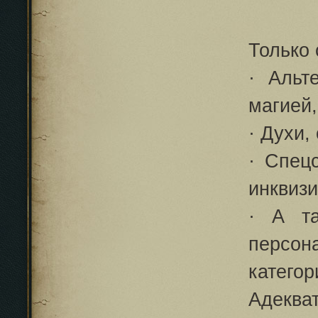
Только 
· Альт
магией,
· Духи,
· Спец
инквизи
· А т
персон
категор
Адеква