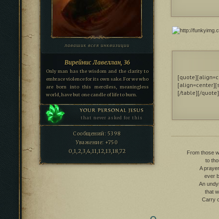
лавашик всея инквизиции
Вирейнис Лавеллан, 36
Only man has the wisdom and the clarity to
[quote][align=c
embrace violence for its own sake. For we who
[align=center][
are born into this merciless, meaningless
[/table][/quote]
world, have but one candle of life to burn.
YOUR PERSONAL JESUS
that never asked for this
Сообщений:
5398
Уважение:
+750
0,1,2,3,4,11,12,13,18,72
From those wh
to th
A prayer
ever b
An undy
that w
Carry o