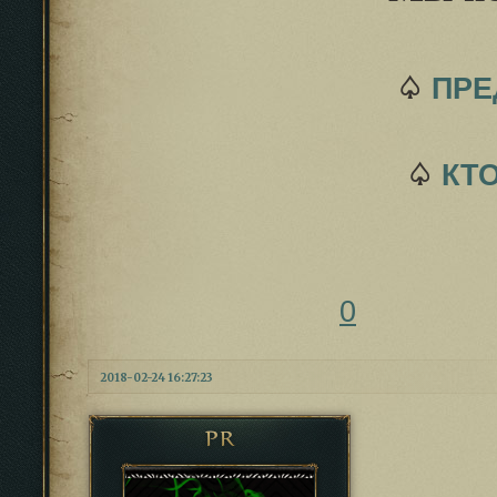
♤
ПРЕ
♤
КТО
0
2018-02-24 16:27:23
PR