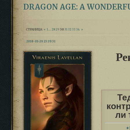
DRAGON AGE: A WONDERF
СТРАНИЦА:
«
1
…
28
29
30
31
32
33
34
»
2018-01-29 23:19:31
Ре
Viraenis Lavellan
Те
конт
ли 
✦