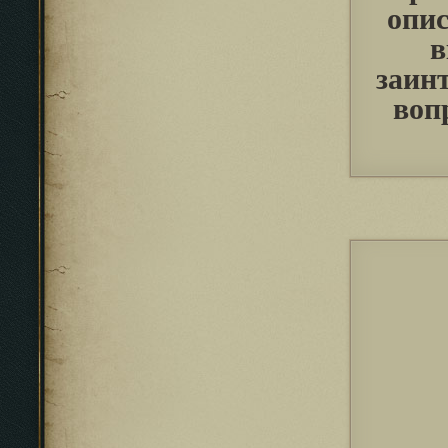
опис
в
заинт
воп