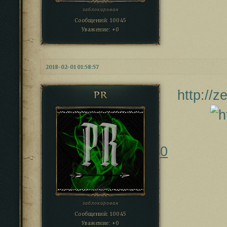
заблокирован
Сообщений:
10045
Уважение:
+0
2018-02-01 01:58:57
http://
PR
0
заблокирован
Сообщений:
10045
Уважение:
+0