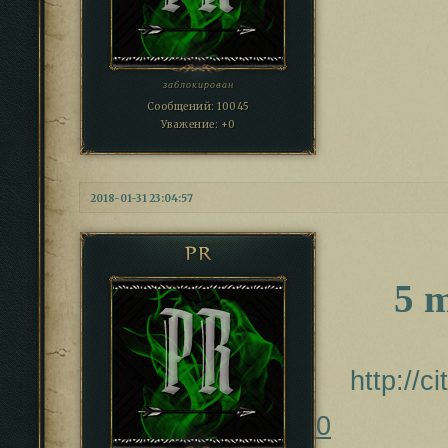
заблокирован
Сообщений:
10045
Уважение:
+0
2018-01-31 23:04:57
PR
5 
http://c
0