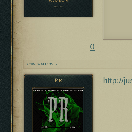
fauecn
гость
0
2018-02-01 10:25:28
http://
PR