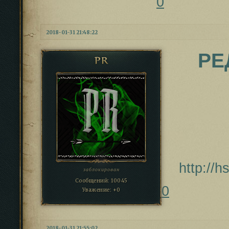
0
2018-01-31 21:48:22
РЕ
PR
http://
заблокирован
Сообщений:
10045
0
Уважение:
+0
2018-01-31 21:55:02