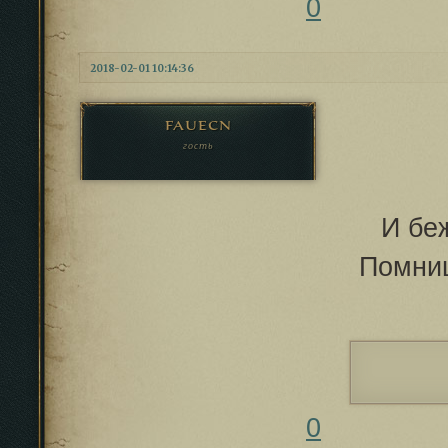
0
2018-02-01 10:14:36
fauecn
гость
И бе
Помниш
0