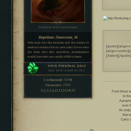
лавашик всея инквизиции
Вирейнис Лавеллан, 36
Only man has the wisdom and the clarity to
[quote][align=c
embrace violence for its own sake. For we who
[align=center][
are born into this merciless, meaningless
[/table][/quote]
world, have but one candle of life to burn.
YOUR PERSONAL JESUS
that never asked for this
Сообщений:
5398
Уважение:
+750
0,1,2,3,4,11,12,13,18,72
From those wh
to th
A prayer
ever b
An undy
that w
Carry o