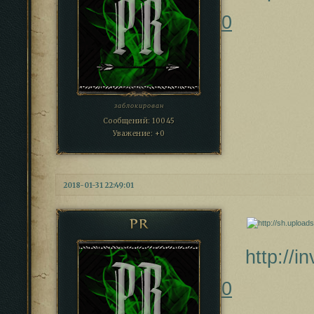
0
заблокирован
Сообщений:
10045
Уважение:
+0
2018-01-31 22:49:01
PR
http://
0