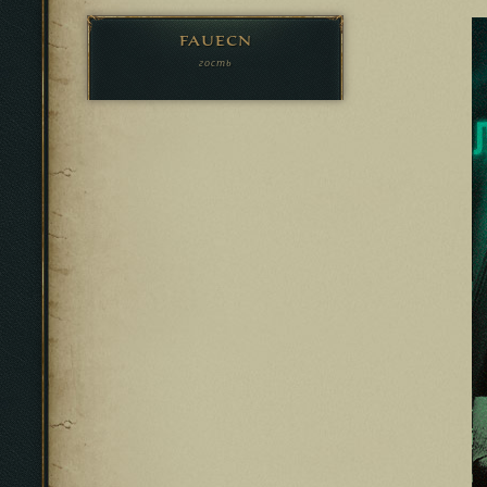
fauecn
гость