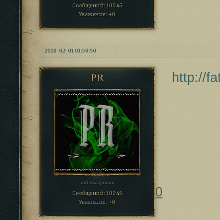
Сообщений:
10045
Уважение:
+0
2018-02-01 01:59:50
http://
PR
заблокирован
0
Сообщений:
10045
Уважение:
+0