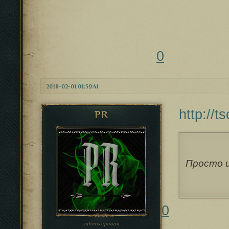
0
2018-02-01 01:59:41
http://
PR
Просто и
0
заблокирован