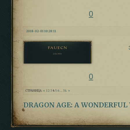
0
2018-02-01 10:28:11
fauecn
гость
0
СТРАНИЦА:
«
1
2
3
4
5
6
…
34
»
DRAGON AGE: A WONDERFUL