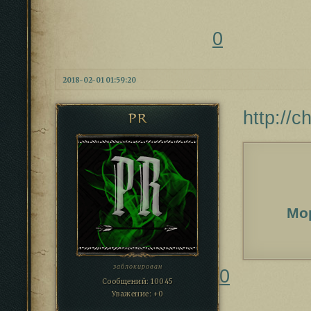
0
2018-02-01 01:59:20
http://
PR
Мо
заблокирован
0
Сообщений:
10045
Уважение:
+0