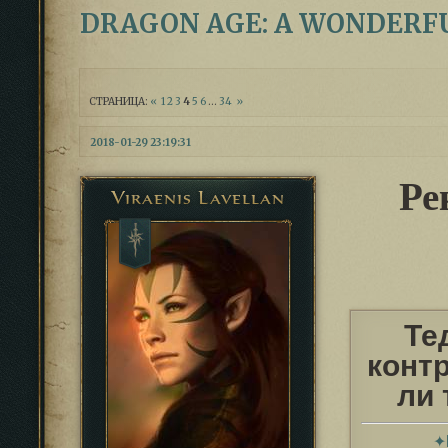
DRAGON AGE: A WONDERF
СТРАНИЦА:
«
1
2
3
4
5
6
…
34
»
2018-01-29 23:19:31
Ре
Viraenis Lavellan
Те
конт
ли 
✦