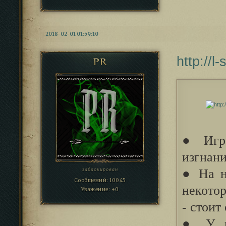
2018-02-01 01:59:10
http://
PR
● Игра
изгнани
● На н
заблокирован
Сообщений:
10045
некотор
Уважение:
+0
- стоит
● У на