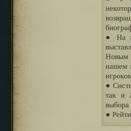
некото
возвра
биогра
● На н
выстав
Новым 
нашем 
игроком
● Сист
так и 
выбора 
● Рейти