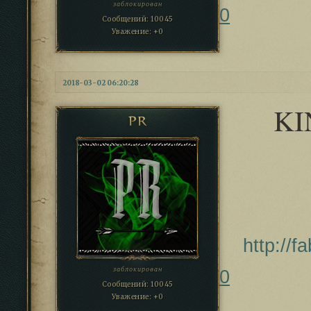
заблокирован
0
Сообщений:
10045
Уважение:
+0
2018-03-02 06:20:28
KI
PR
http://
заблокирован
0
Сообщений:
10045
Уважение:
+0