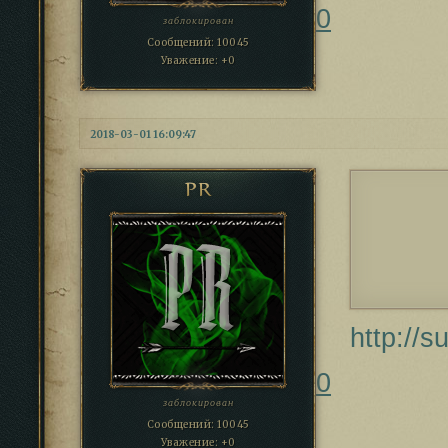
0
заблокирован
Сообщений:
10045
Уважение:
+0
2018-03-01 16:09:47
PR
http://s
0
заблокирован
Сообщений:
10045
Уважение:
+0