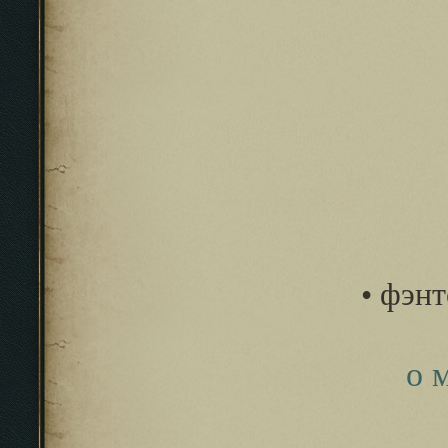
• фэнт
о 