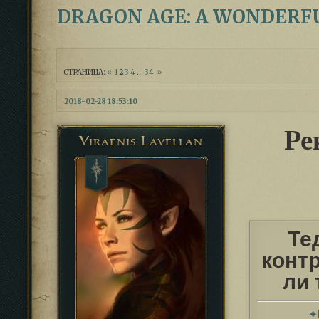
DRAGON AGE: A WONDERF
СТРАНИЦА:
«
1
2
3
4
…
34
»
2018-02-28 18:53:10
Ре
Viraenis Lavellan
Те
конт
ли 
✦