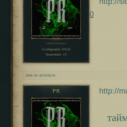
http://
0
заблокирован
Сообщений:
10045
Уважение:
+0
2018-03-01 15:02:25
http://
PR
тай