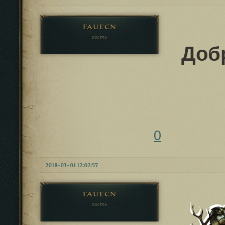
fauecn
гость
Доб
0
2018-03-01 12:02:57
fauecn
гость