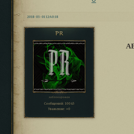
2018-03-01 12:40:18
PR
А
заблокирован
Сообщений:
10045
Уважение:
+0