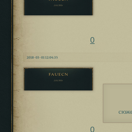
гость
0
2018-03-01 12:04:35
fauecn
гость
сюж
0