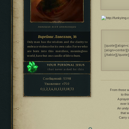
лавашик всея инквизиции
Вирейнис Лавеллан, 36
Only man has the wisdom and the clarity to
[quote][align=c
embrace violence for its own sake. For we who
[align=center][
are born into this merciless, meaningless
[/table][/quote]
world, have but one candle of life to burn.
YOUR PERSONAL JESUS
that never asked for this
Сообщений:
5398
Уважение:
+750
0,1,2,3,4,11,12,13,18,72
From those wh
to th
A prayer
ever b
An undy
that w
Carry o