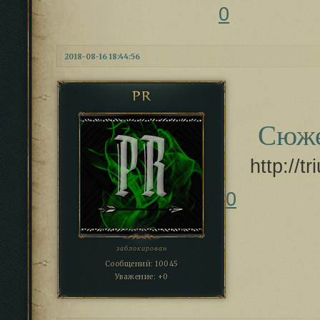
0
2018-08-16 18:44:56
PR
Сюж
http://
0
заблокирован
Сообщений:
10045
Уважение:
+0