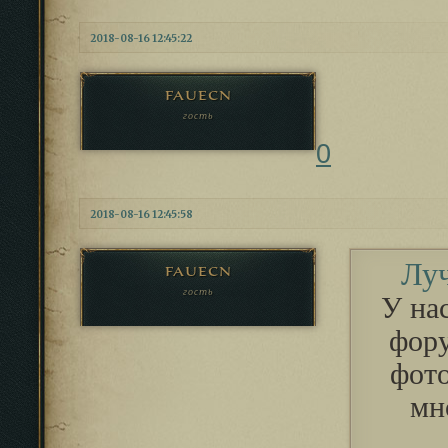
2018-08-16 12:45:22
fauecn
гость
0
2018-08-16 12:45:58
Луч
fauecn
гость
У на
фору
фото
мн