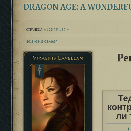
DRAGON AGE: A WONDERF
СТРАНИЦА:
«
1
2
3
4
5
…
34
»
2018-08-15 08:40:54
Ре
Viraenis Lavellan
Те
конт
ли 
✦