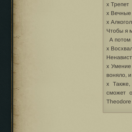
х Трепет
х Вечные
х Алкого
Чтобы я 
А потом 
х Восхва
Ненавист
х Умение
воняло, и
х Также,
сможет о
Theodore