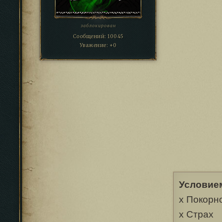
заблокирован
Сообщений:
10045
Уважение:
+0
Условием
х Покорн
х Страх