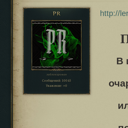
http://l
PR
П
В 
заблокирован
оча
Сообщений:
10045
Уважение:
+0
и
п