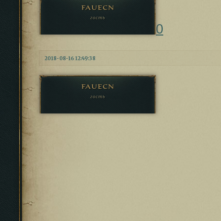
fauecn
гость
0
2018-08-16 12:49:38
fauecn
гость