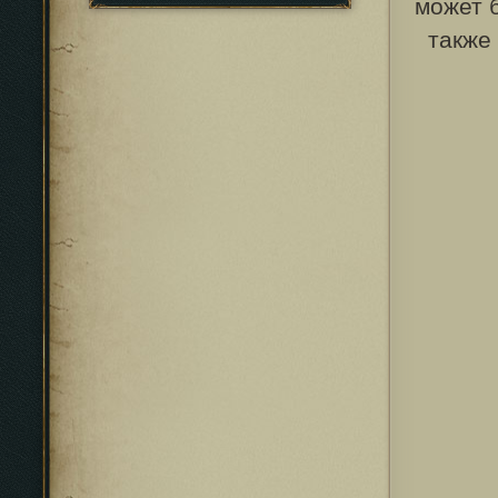
может 
также 