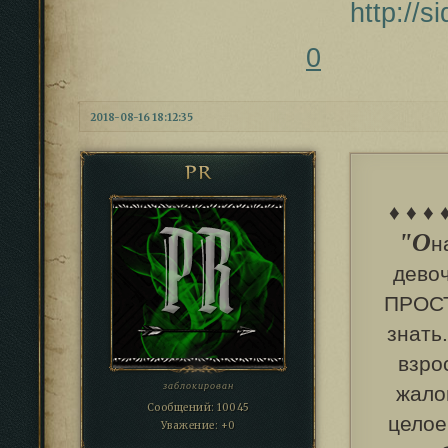
http://
0
2018-08-16 18:12:35
PR
♦ ♦ ♦ 
"О
н
девоч
ПРОСТ
знать
взро
заблокирован
жало
Сообщений:
10045
целое
Уважение:
+0