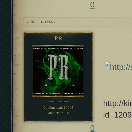
0
2018-08-16 12:46:20
PR
http://k
заблокирован
Сообщений:
10045
id=120
Уважение:
+0
0