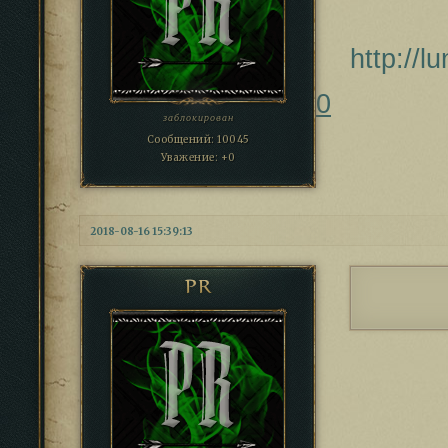
http://
0
заблокирован
Сообщений:
10045
Уважение:
+0
2018-08-16 15:39:13
PR