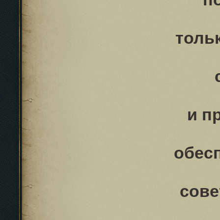
толь
и п
обес
сове