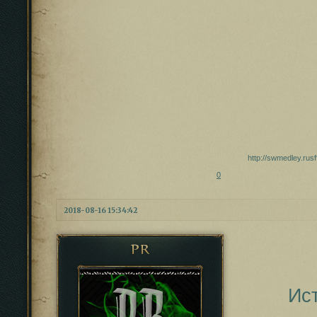
http://swmedley.rus
0
2018-08-16 15:34:42
PR
Ис