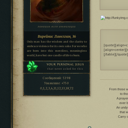
лавашик всея инквизиции
Вирейнис Лавеллан, 36
Only man has the wisdom and the clarity to
[quote][align=c
embrace violence for its own sake. For we who
[align=center][
are born into this merciless, meaningless
[/table][/quote]
world, have but one candle of life to burn.
YOUR PERSONAL JESUS
that never asked for this
Сообщений:
5398
Уважение:
+750
0,1,2,3,4,11,12,13,18,72
From those wh
to th
A prayer
ever b
An undy
that w
Carry o