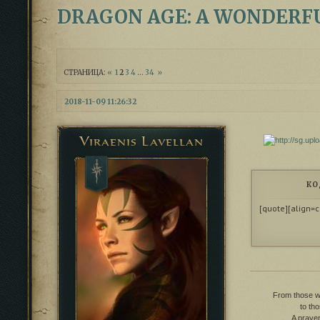
DRAGON AGE: A WONDERF
СТРАНИЦА:
«
1
2
3
4
…
34
»
2018-11-09 11:26:32
Viraenis Lavellan
КО
[quote][align=c
From those wh
to th
A prayer