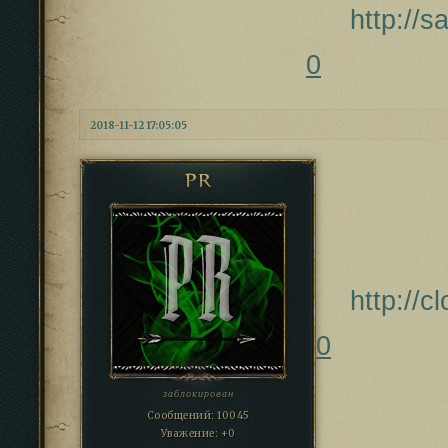
http://
0
2018-11-12 17:05:05
PR
http://
0
заблокирован
Сообщений:
10045
Уважение:
+0