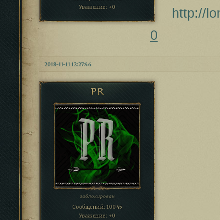
Уважение:
+0
http://
0
2018-11-11 12:27:46
PR
заблокирован
Сообщений:
10045
Уважение:
+0