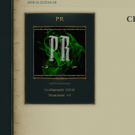
2018-11-12 17:04:38
С
PR
заблокирован
Сообщений:
10045
Уважение:
+0