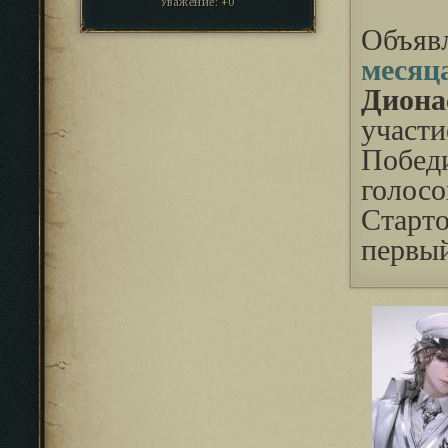
Уважение:
+0
Объяв
месяц
Диона
участи
Побед
голос
Старт
первы