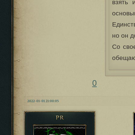
взять 
основыв
Единст
но он 
Со сво
обещаю
0
2022-01-01 21:00:05
PR