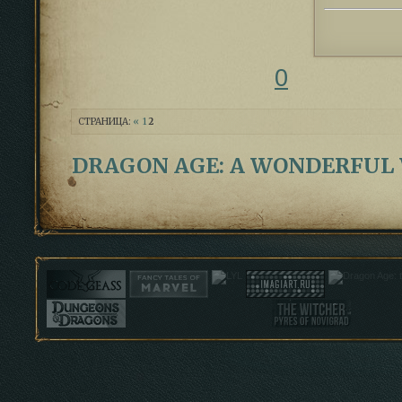
0
СТРАНИЦА:
«
1
2
DRAGON AGE: A WONDERFUL