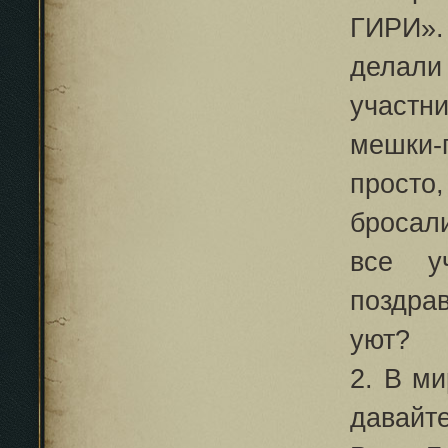
ГИРИ».
делал
участн
мешки-
просто
бросали
все у
поздра
уют?
2. В м
давайт