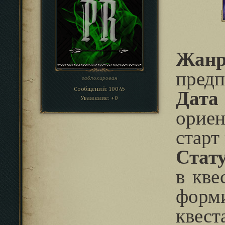
Жан
предп
заблокирован
Сообщений:
10045
Дат
Уважение:
+0
орие
старт
Стату
в кве
форм
квест