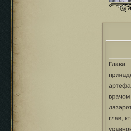
Глава
прина
артефа
врачом
лазаре
глав, к
уравн