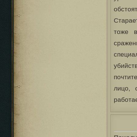
обстоя
Старае
тоже в
сражен
специал
убийст
почтит
лицо, 
работа