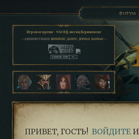
ФОРУМ
Игровое время - 9:43 ВД, месяц Верименсис
— АДМИНИСТРАЦИЯ:
ВИРЕЙНИС
,
ДАРИУС
,
ДОРИАН
,
МАРИАН
—
ПРИВЕТ, ГОСТЬ!
ВОЙДИТЕ
И