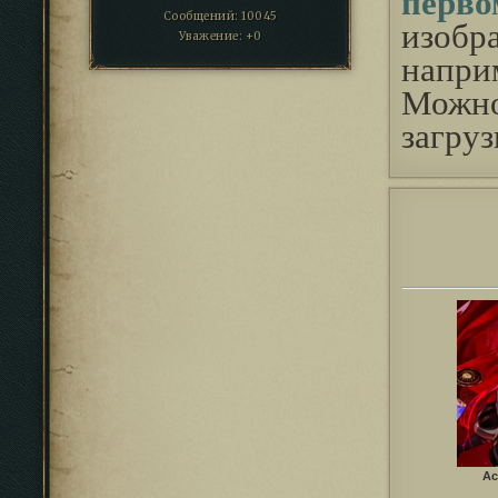
перв
Сообщений:
10045
изобр
Уважение:
+0
напри
Можно
загру
Ас