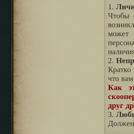
1.
Личн
Чтобы 
возник
может 
персон
наличия
2.
Непр
Кратко
что вам
Как э
скоопе
друг др
3.
Любы
Должен