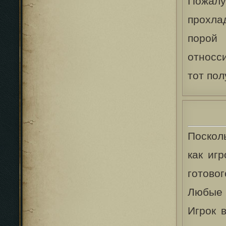
Пожалу
прохлад
порой 
относси
тот пол
Посколь
как иг
готово
Любые 
Игрок 