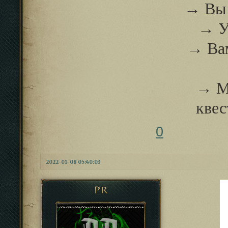
→ Вы н
→ У
→ Вам
→ М
квес
0
2022-01-08 05:40:03
PR