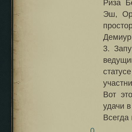
Риза Б
Эш, Ор
просто
Демиург
3. Зап
ведущи
статус
участни
Вот эт
удачи в
Всегда 
0