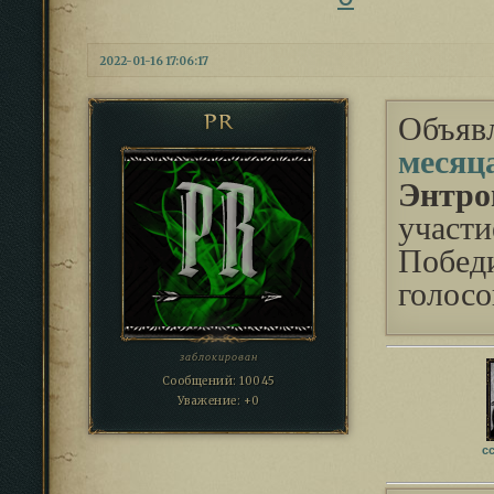
2022-01-16 17:06:17
Объяв
PR
месяц
Энтро
участи
Побед
голосо
заблокирован
Сообщений:
10045
Уважение:
+0
с