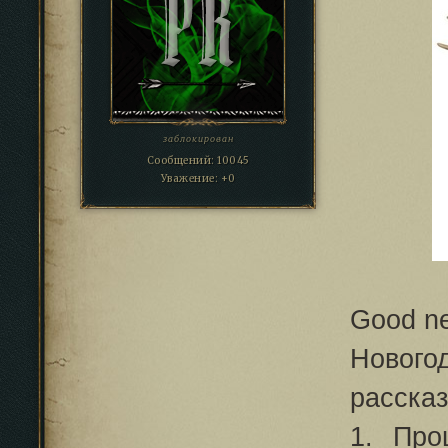
заблокирован
Сообщений:
10045
Уважение:
+0
Good n
Нового
рассказ
1. Про