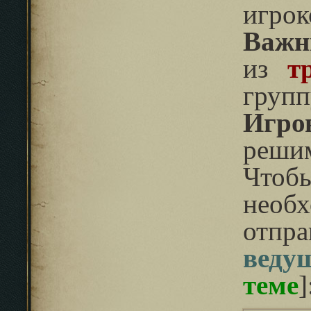
игрок
Важн
из
т
групп
Игро
решим
Что
необ
отп
веду
теме
]