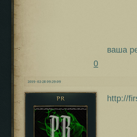
ваша р
0
2019-02-28 09:29:09
http://
PR