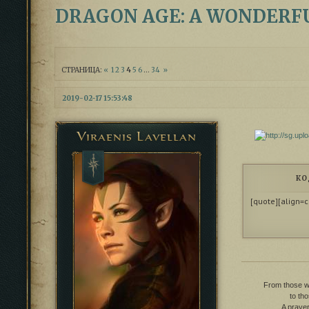
DRAGON AGE: A WONDERF
СТРАНИЦА:
«
1
2
3
4
5
6
…
34
»
2019-02-17 15:53:48
Viraenis Lavellan
КО
[quote][align=c
From those wh
to th
A prayer