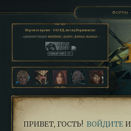
ФОРУМ
Игровое время - 9:43 ВД, месяц Верименсис
— АДМИНИСТРАЦИЯ:
ВИРЕЙНИС
,
ДАРИУС
,
ДОРИАН
,
МАРИАН
—
ПРИВЕТ, ГОСТЬ!
ВОЙДИТЕ
И