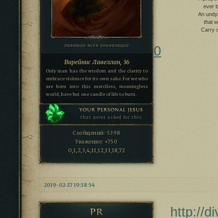
ever b
An undy
that w
Carry o
лавашик всея инквизиции
0
Вирейнис Лавеллан, 36
Only man has the wisdom and the clarity to
embrace violence for its own sake. For we who
are born into this merciless, meaningless
world, have but one candle of life to burn.
YOUR PERSONAL JESUS
that never asked for this
Сообщений:
5398
Уважение:
+750
0,1,2,3,4,11,12,13,18,72
2019-02-27 19:38:54
http://
PR