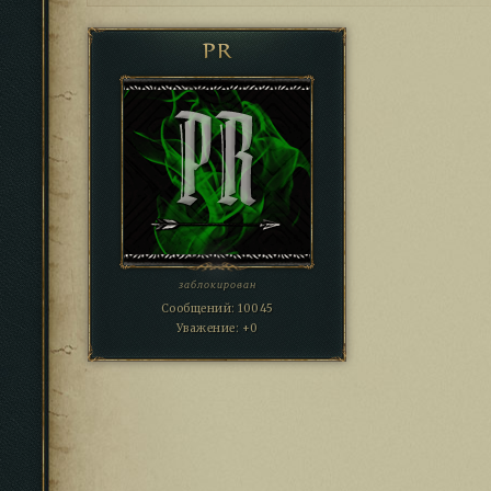
PR
заблокирован
Сообщений:
10045
Уважение:
+0