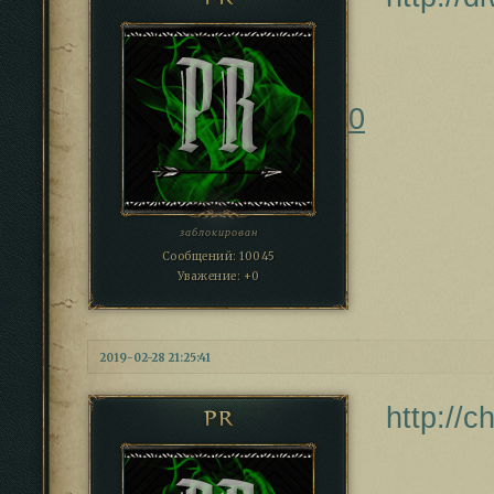
0
заблокирован
Сообщений:
10045
Уважение:
+0
2019-02-28 21:25:41
http://
PR