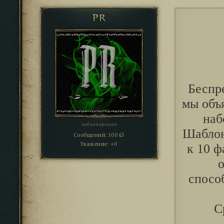
PR
Беспр
мы объ
наб
заблокирован
Шаблон
Сообщений:
10045
Уважение:
+0
к 10 ф
о
спосо
С