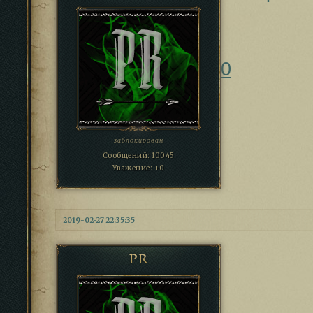
0
заблокирован
Сообщений:
10045
Уважение:
+0
2019-02-27 22:35:35
PR