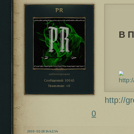
PR
В 
заблокирован
Сообщений:
10045
Уважение:
+0
http://
0
2019-02-28 14:42:54