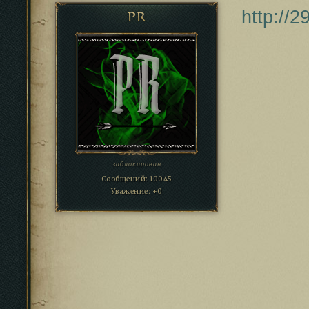
http://
PR
заблокирован
Сообщений:
10045
Уважение:
+0