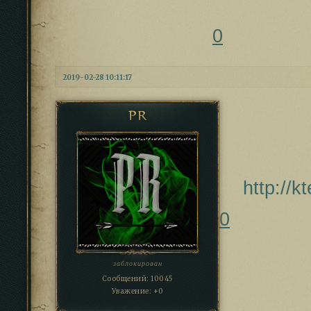
0
2019-02-28 10:11:17
PR
http://
0
заблокирован
Сообщений:
10045
Уважение:
+0