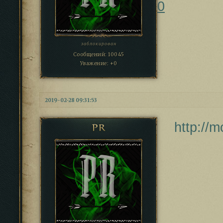
0
заблокирован
Сообщений:
10045
Уважение:
+0
2019-02-28 09:31:53
http://
PR