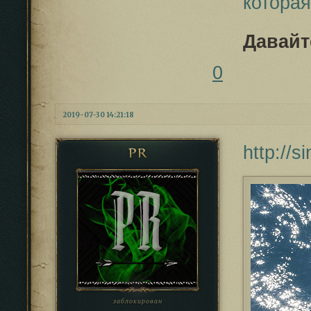
котора
Давайт
0
2019-07-30 14:21:18
http://
PR
заблокирован