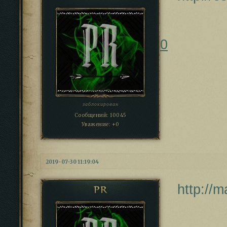
0
заблокирован
Сообщений:
10045
Уважение:
+0
2019-07-30 11:19:04
http://m
PR