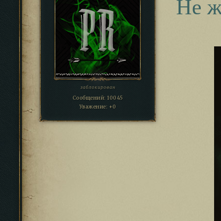
Не 
заблокирован
Сообщений:
10045
Уважение:
+0