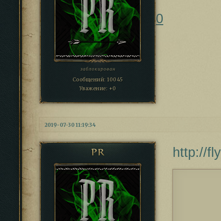
0
заблокирован
Сообщений:
10045
Уважение:
+0
2019-07-30 11:19:34
http://
PR