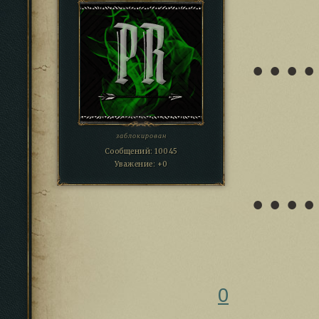
● ● ● ●
заблокирован
Сообщений:
10045
Уважение:
+0
● ● ● ●
0