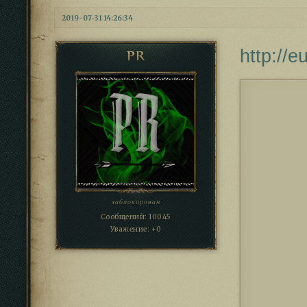
2019-07-31 14:26:34
http://
PR
заблокирован
Сообщений:
10045
Уважение:
+0