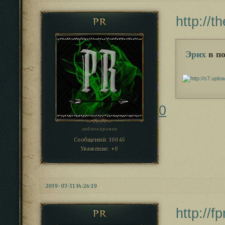
http://
PR
Эрих
в по
0
заблокирован
Сообщений:
10045
Уважение:
+0
2019-07-31 14:26:19
http://f
PR