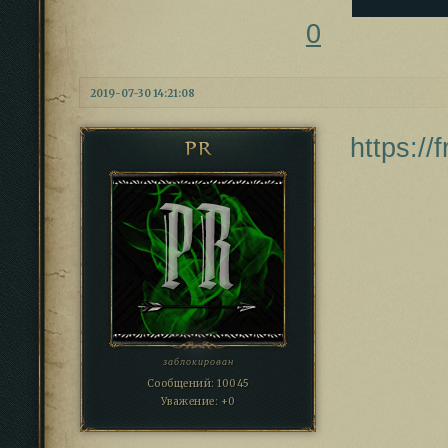
0
2019-07-30 14:21:08
https:/
PR
заблокирован
Сообщений:
10045
Уважение:
+0