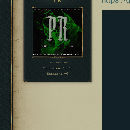
PR
заблокирован
Сообщений:
10045
Уважение:
+0