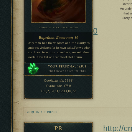
ever b
An undy
that w
Carry o
лавашик всея инквизиции
0
Вирейнис Лавеллан, 36
Only man has the wisdom and the clarity to
embrace violence for its own sake. For we who
are born into this merciless, meaningless
world, have but one candle of life to burn.
YOUR PERSONAL JESUS
that never asked for this
Сообщений:
5398
Уважение:
+750
0,1,2,3,4,11,12,13,18,72
2019-07-30 11:07:08
http://
PR