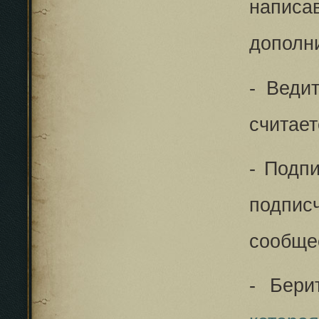
напис
дополни
- Веди
считае
- Подп
подпи
сообще
- Бер