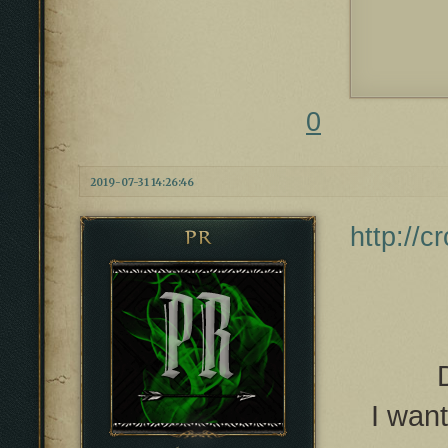
0
2019-07-31 14:26:46
http://
PR
I want