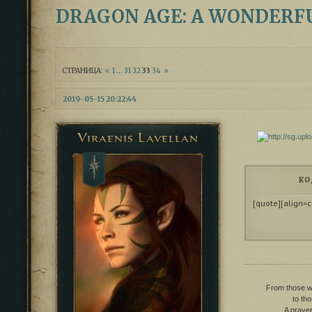
DRAGON AGE: A WONDERF
СТРАНИЦА:
«
1
…
31
32
33
34
»
2019-05-15 20:22:44
Viraenis Lavellan
КО
[quote][align=c
From those wh
to th
A prayer