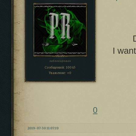
I want
заблокирован
Сообщений:
10045
Уважение:
+0
0
2019-07-30 11:07:19