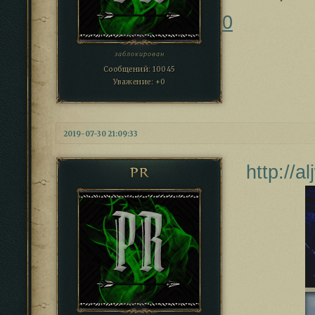
0
заблокирован
Сообщений:
10045
Уважение:
+0
2019-07-30 21:09:33
http://
PR