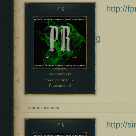
http://f
PR
0
заблокирован
Сообщений:
10045
Уважение:
+0
2019-07-30 11:16:26
http://
PR