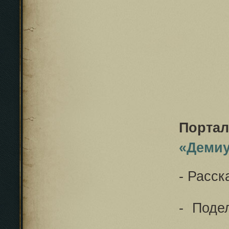
Портал
«Демиу
- Расск
- Поде