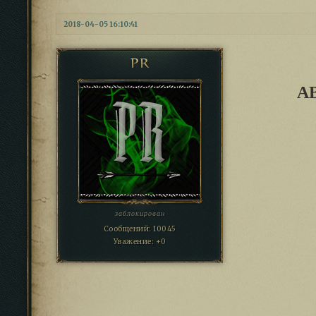
2018-04-05 16:10:41
PR
А
заблокирован
Сообщений:
10045
Уважение:
+0