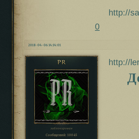
http://
0
2018-04-06 14:14:01
http://l
PR
Д
заблокирован
Сообщений:
10045