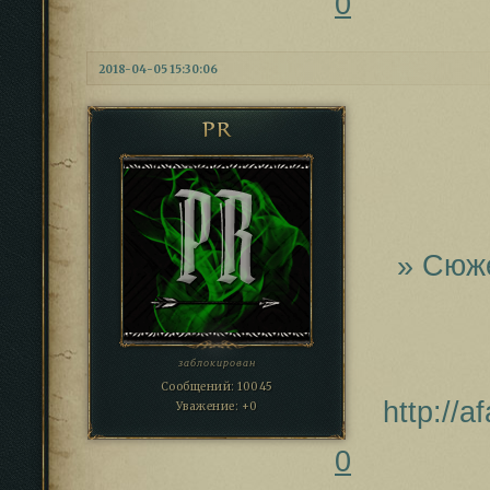
0
2018-04-05 15:30:06
PR
» Сюж
заблокирован
Сообщений:
10045
http://a
Уважение:
+0
0