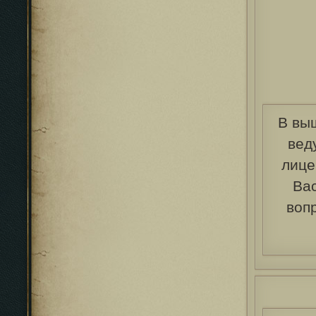
В вы
вед
лице
Вас
воп