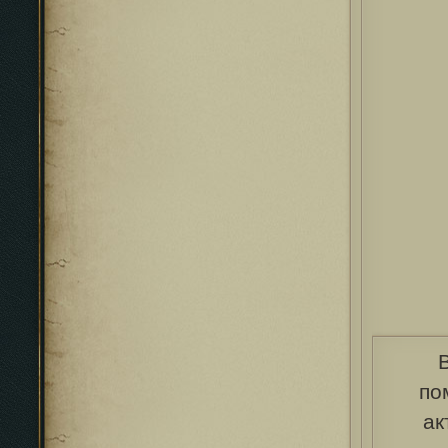
по
ак