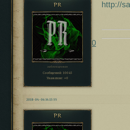
http://
PR
0
заблокирован
Сообщений:
10045
Уважение:
+0
2018-04-06 14:13:55
PR