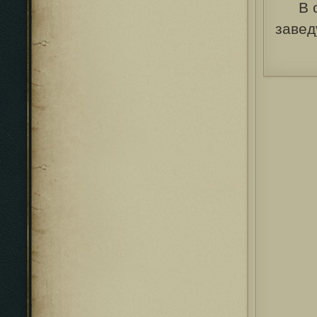
В 
завед