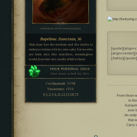
лавашик всея инквизиции
Вирейнис Лавеллан, 36
Only man has the wisdom and the clarity to
[quote][align=c
embrace violence for its own sake. For we who
[align=center][
are born into this merciless, meaningless
[/table][/quote]
world, have but one candle of life to burn.
YOUR PERSONAL JESUS
that never asked for this
Сообщений:
5398
Уважение:
+750
0,1,2,3,4,11,12,13,18,72
From those wh
to th
A prayer
ever b
An undy
that w
Carry o