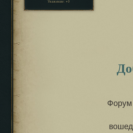
Уважение:
+0
До
Форум 
вошед