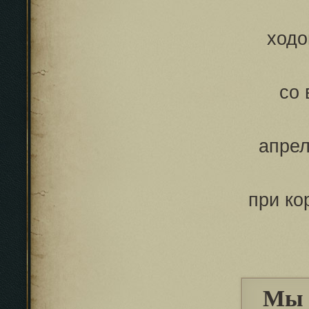
ходо
со 
апрел
при ко
Мы 