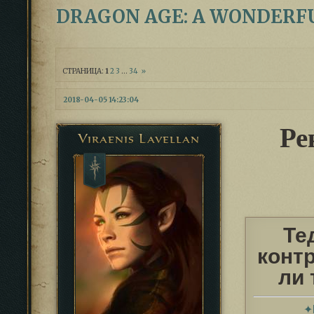
DRAGON AGE: A WONDERF
СТРАНИЦА:
1
2
3
…
34
»
2018-04-05 14:23:04
Ре
Viraenis Lavellan
Те
конт
ли 
✦